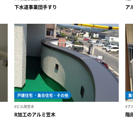
下水道事業団手すり
ア
戸建住宅
集合住宅・その他
集
#ビル用笠木
#ア
R加工のアルミ笠木
階