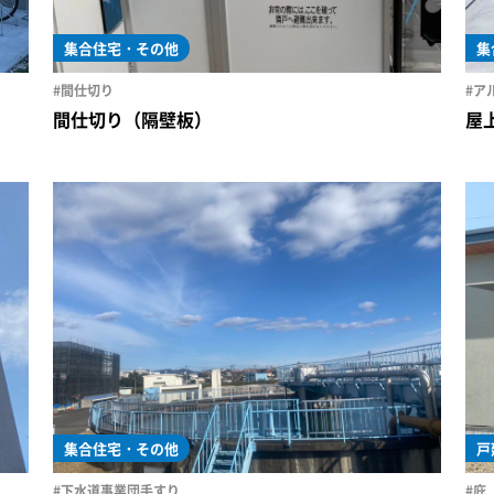
集合住宅・その他
集
#間仕切り
#ア
間仕切り（隔壁板）
屋
集合住宅・その他
戸
#下水道事業団手すり
#庇