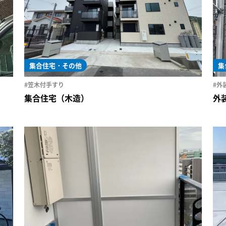
集合住宅・その他
集
#笠木付手すり
#外
集合住宅（木造）
外