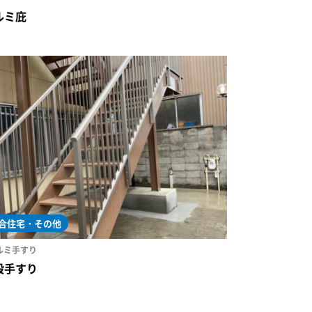
ルミ庇
合住宅・その他
ルミ手すり
段手すり